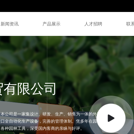
新闻资讯
产品展示
人才招聘
联
剪系列
高枝剪系列
三宏精品锯系列
锯系列
铝制花具系列
园艺工具系列
贸有限公司
。本公司是一家集设计、研发、生产、销售为一体的外贸型
进口全自动化生产设备，完善的管理体制。凭多年在园林行
其各种园林工具，深受国内客商的亲睐与好评。