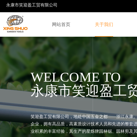
永康市笑迎盈工贸有限公司
网站首页
关于我们
公司新闻
整枝剪系列
行业新闻
整篱剪系列
展会信息
粗枝
手截锯系列
墙板锯系列
手板
WELCOME TO
永康市笑迎盈工
笑迎盈工贸有限公司，地处中国五金之都——浙江永康
企业，拥有高品质，高素质设计技术人员和先进的整套
业积累的丰富经验，其生产的星烁牌园林锯、园林剪及