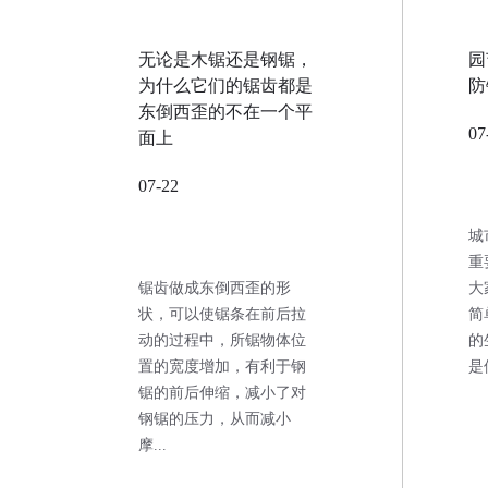
无论是木锯还是钢锯，
园
为什么它们的锯齿都是
防
东倒西歪的不在一个平
07
面上
07-22
城
重
锯齿做成东倒西歪的形
大
状，可以使锯条在前后拉
简
动的过程中，所锯物体位
的
置的宽度增加，有利于钢
是
锯的前后伸缩，减小了对
钢锯的压力，从而减小
摩...