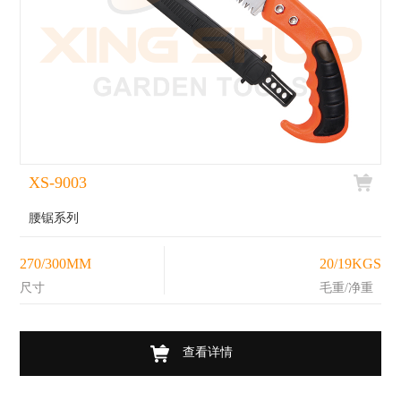
XS-9003
腰锯系列
270/300MM
20/19KGS
尺寸
毛重/净重
查看详情