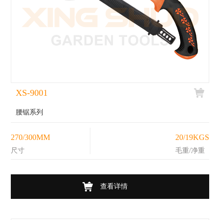
XS-9001
腰锯系列
270/300MM
20/19KGS
尺寸
毛重/净重
查看详情