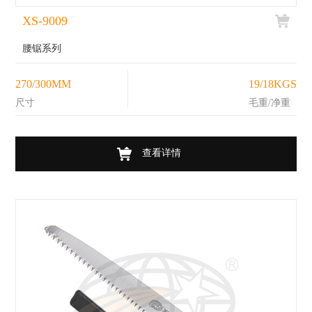
XS-9009
腰锯系列
270/300MM
19/18KGS
尺寸
毛重/净重
查看详情