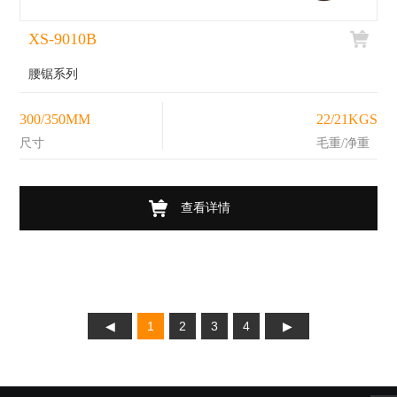
XS-9010B
腰锯系列
300/350MM
22/21KGS
尺寸
毛重/净重
查看详情
1
2
3
4