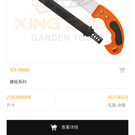
XS-9006
腰锯系列
270/300MM
16/15KGS
尺寸
毛重/净重
查看详情