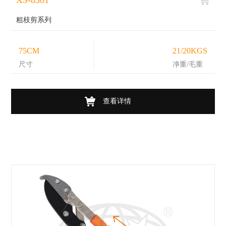
XS-8301
粗枝剪系列
75CM
21/20KGS
尺寸
净重/毛重
查看详情